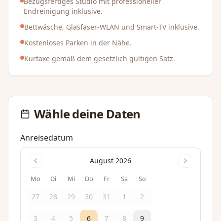
Bezugsfertiges Studio mit professioneller
Endreinigung inklusive.
Bettwäsche, Glasfaser-WLAN und Smart-TV inklusive.
Kostenloses Parken in der Nähe.
Kurtaxe gemäß dem gesetzlich gültigen Satz.
Wähle deine Daten
Anreisedatum
August 2026
Mo
Di
Mi
Do
Fr
Sa
So
27
28
29
30
31
1
2
3
4
5
6
7
8
9