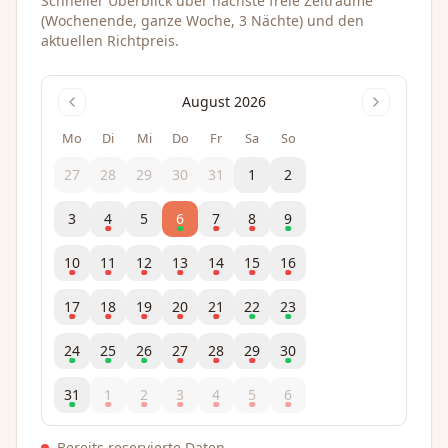
Schneller Überblick über nächste freie Zeiträume
(Wochenende, ganze Woche, 3 Nächte) und den
aktuellen Richtpreis.
August 2026
Mo
Di
Mi
Do
Fr
Sa
So
27
28
29
30
31
1
2
3
4
5
6
7
8
9
10
11
12
13
14
15
16
17
18
19
20
21
22
23
24
25
26
27
28
29
30
31
1
2
3
4
5
6
Bereits reservierte Daten